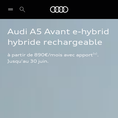
Audi
Audi A5 Avant e-hybrid 
hybride rechargeable
à partir de 890€/mois avec apport⁽¹⁾. 
Jusqu'au 30 juin.