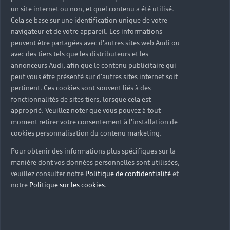
un site internet ou non, et quel contenu a été utilisé.
Our Team
Cela se base sur une identification unique de votre
navigateur et de votre appareil. Les informations
Sección
Management
peuvent être partagées avec d'autres sites web Audi ou
1
avec des tiers tels que les distributeurs et les
annonceurs Audi, afin que le contenu publicitaire qui
peut vous être présenté sur d'autres sites internet soit
pertinent. Ces cookies sont souvent liés à des
CENTRE AUTO TARNAIS
fonctionnalités de sites tiers, lorsque cela est
approprié. Veuillez noter que vous pouvez à tout
Partenaire Audi
Partenaire Audi Service
moment retirer votre consentement à l'installation de
Audi Occasion :plus
e-tron
cookies personnalisation du contenu marketing.
Pour obtenir des informations plus spécifiques sur la
- ROUTE DE CASTRES RANTEIL
manière dont vos données personnelles sont utilisées,
veuillez consulter notre
Politique de confidentialité
et
81000 ALBI
notre
Politique sur les cookies
.
05 63 48 85 55
Télécharger la fiche de contact