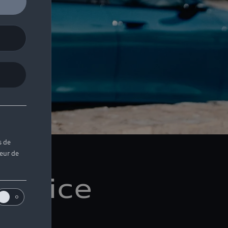
s de
teur de
ervice