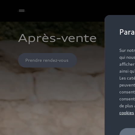
Para
Après-vente 
Sur notr
qui nous
Prendre rendez-vous 
affiche
ainsi qu
Les caté
peuvent
consent
consent
de plus
cookies