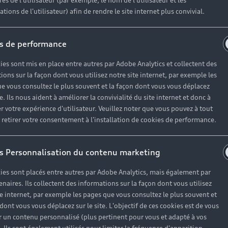
es de l'utilisateur (par exemple, le nom de l'utilisateur et les
tions de l'utilisateur) afin de rendre le site internet plus convivial.
ances, la sécurité et la valeur de votre véhicule. Nos ex
s de performance
ence. Nous vous accompagnons tout au long de votre parco
services sur-mesure.
ies sont mis en place entre autres par Adobe Analytics et collectent des
ions sur la façon dont vous utilisez notre site internet, par exemple les
e vous consultez le plus souvent et la façon dont vous vous déplacez
te. Ils nous aident à améliorer la convivialité du site internet et donc à
r votre expérience d'utilisateur. Veuillez noter que vous pouvez à tout
es
etirer votre consentement à l'installation de cookies de performance.
s Personnalisation du contenu marketing
ies sont placés entre autres par Adobe Analytics, mais également par
enaires. Ils collectent des informations sur la façon dont vous utilisez
te internet, par exemple les pages que vous consultez le plus souvent et
 dont vous vous déplacez sur le site. L'objectif de ces cookies est de vous
prendre
 un contenu personnalisé (plus pertinent pour vous et adapté à vos