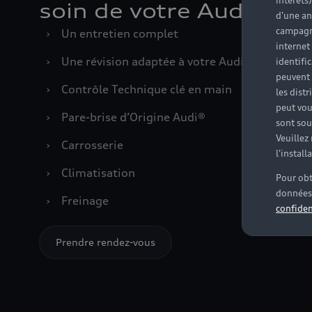
intérêts
soin de votre Audi
d'une an
campagne
›
Un entretien complet
internet
›
Une révision adaptée à votre Audi
identifi
peuvent 
›
Contrôle Technique clé en main
les dist
peut vou
›
Pare-brise d’Origine Audi®
sont souv
Veuillez
›
Carrosserie
l'instal
›
Climatisation
Pour obt
données 
›
Freinage
confiden
Prendre rendez-vous