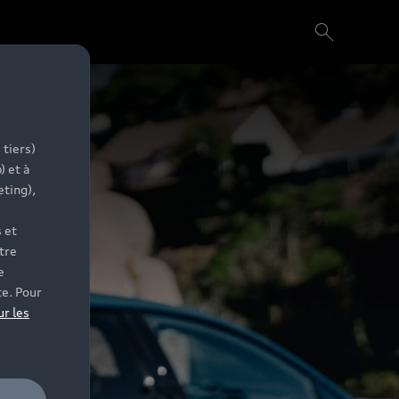
 tiers)
) et à
eting),
 et
tre
e
te. Pour
ur les