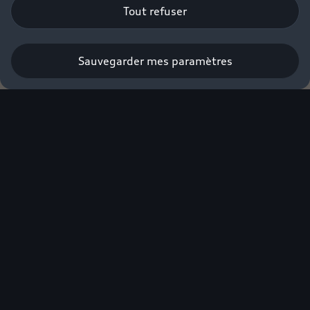
Tout refuser
Sauvegarder mes paramètres
Nous contacter
Profitez de
l’ensemble de
nos offres
exclusives