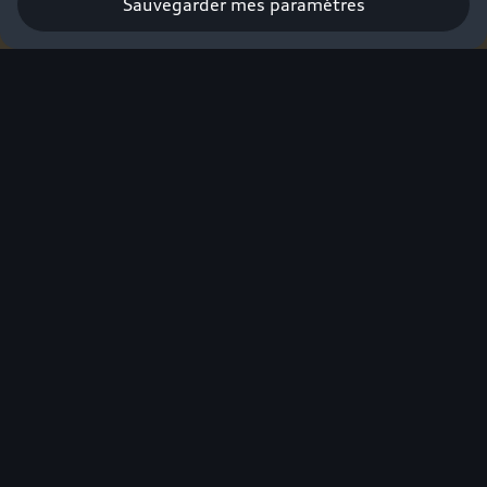
Sauvegarder mes paramètres
Profiter de l’offre
Pour avoir sa
première Audi,
on est prêt à
tout. Sauf à
attendre.